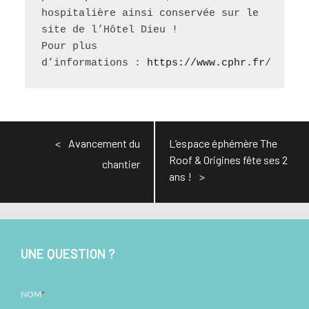
hospitalière ainsi conservée sur le 
site de l’Hôtel Dieu !
Pour plus 
d’informations : 
https://www.cphr.fr
/ 
Navigation
Avancement du
L’espace éphémère The
de
Roof & Origines fête ses 2
chantier
l’article
ans !
UNE QUESTION ?
NOM
*