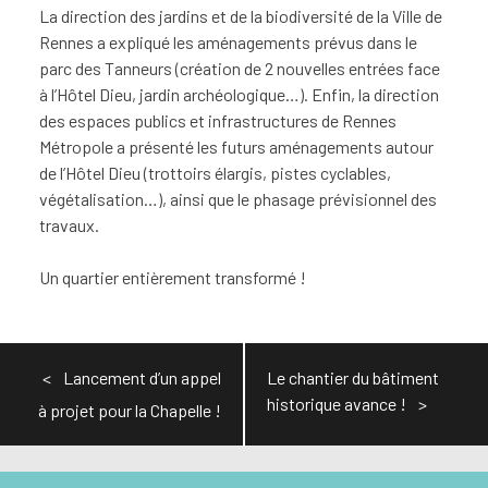
La direction des jardins et de la biodiversité de la Ville de
Rennes a expliqué les aménagements prévus dans le
parc des Tanneurs (création de 2 nouvelles entrées face
à l’Hôtel Dieu, jardin archéologique…). Enfin, la direction
des espaces publics et infrastructures de Rennes
Métropole a présenté les futurs aménagements autour
de l’Hôtel Dieu (trottoirs élargis, pistes cyclables,
végétalisation…), ainsi que le phasage prévisionnel des
travaux.
Un quartier entièrement transformé !
Navigation
Lancement d’un appel
Le chantier du bâtiment
de
historique avance !
à projet pour la Chapelle !
l’article