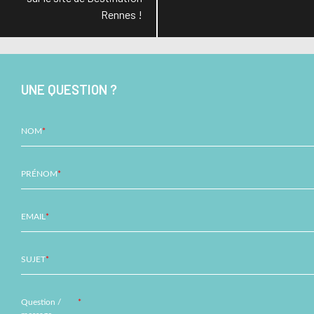
l’article
Rennes !
UNE QUESTION ?
NOM
*
PRÉNOM
*
EMAIL
*
SUJET
*
Question /
*